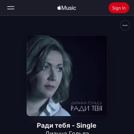
Sign In
Search
Home
New
Install Apple Music
Radio
Ради тебя - Single
Дианна Гольдэ