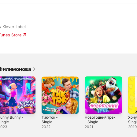
y Klever Label
iTunes Store
 Филимонова
Funny Bunny -
Тик-Ток -
Новогодний трек
Хочу
ingle
Single
- Single
Sing
2023
2022
2021
2019