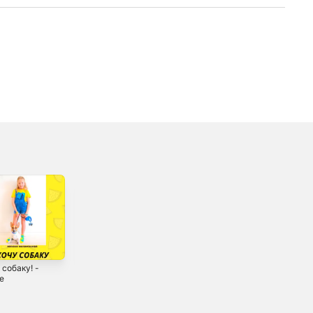
 собаку! -
Лойс - Single
На репите! -
le
Single
2021
2020