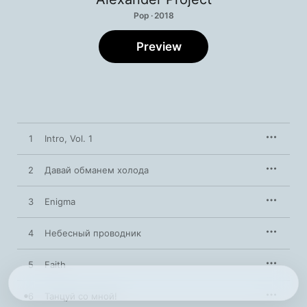
Pop · 2018
Preview
1
Intro, Vol. 1
2
Давай обманем холода
3
Enigma
4
Небесный проводник
5
Faith
6
Танцуй со мной!