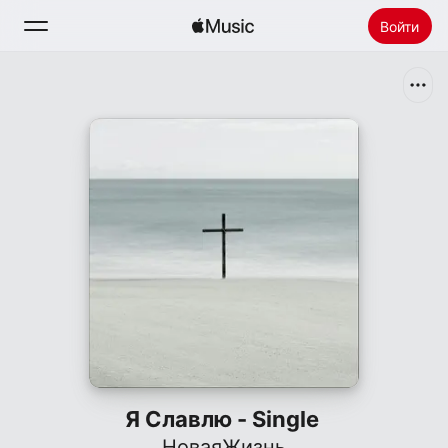
Войти
Поиск
Главная
Новое
Установить Apple Music
Радио
Я Славлю - Single
НоваяЖизнь