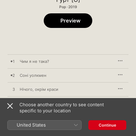
Pop · 2019
Preview
1
Чим я не така?
2
Соні уолкмен
3
Нічого, окрім краси
4
Суперінтроверт
Choose another country to see content
specific to your location
5
Поясни
United States
Continue
6
Вода