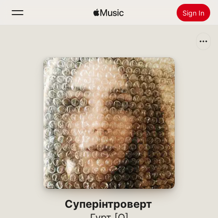
Sign In
Search
Home
New
Install Apple Music
Radio
Суперінтроверт
Гурт [О]