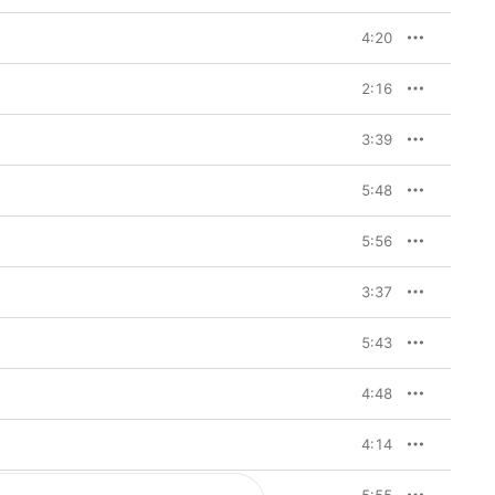
4:20
2:16
3:39
5:48
5:56
3:37
5:43
4:48
4:14