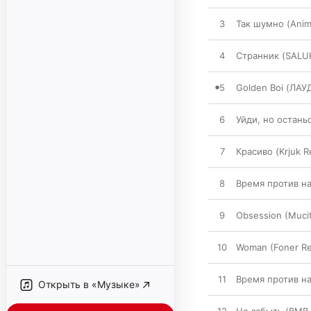
3
Так шумно (Anim
4
Странник (SALUK
5
Golden Boi (ЛАУ
6
Уйди, но останьс
7
Красиво (Krjuk R
8
Время против на
9
Obsession (Muci
10
Woman (Foner Re
11
Время против нас
Открыть в «Музыке»