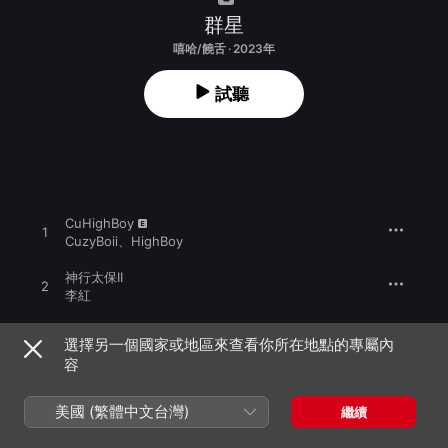
群星
嘻哈/饒舌 · 2023年
試聽
CuHighBoy
1
CuzyBoii
、
HighBoy
神行太保II
2
李紅
反俗
3
選擇另一個國家或地區來查看你所在地點的專屬內
BARDI
容
UH YEAH
4
REX
美國 (繁體中文台灣)
繼續
別問你會怕