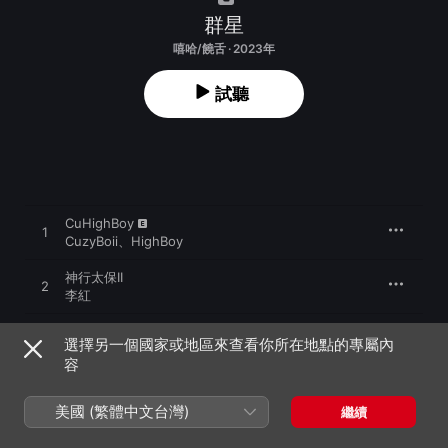
群星
嘻哈/饒舌 · 2023年
試聽
CuHighBoy
1
CuzyBoii
、
HighBoy
神行太保II
2
李紅
反俗
3
選擇另一個國家或地區來查看你所在地點的專屬內
BARDI
容
UH YEAH
4
REX
美國 (繁體中文台灣)
繼續
別問你會怕