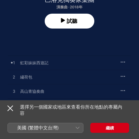
演奏曲 · 2018年
試聽
1
虹彩妹妹西遊記
2
繡荷包
3
高山青協奏曲
4
綠島小夜曲
選擇另一個國家或地區來查看你所在地點的專屬內
容
5
馬車夫之戀
美國 (繁體中文台灣)
繼續
6
當韋瓦第遇上西北雨小提琴協奏曲