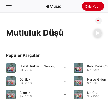
Giriş Yapın
Ara
Mutluluk Düşü
Ana Sayfa
Yeni
Apple Music’i Yükle
Popüler Parçalar
Radyo
Hozat Türküsü (Nenom)
Belki Daha Ç
Sır · 2016
Sır · 2016
Dörtlük
Harbe Giden
Sır · 2016
Sır · 2016
Çıkmaz
Ne Olur
Sır · 2016
Sır · 2016