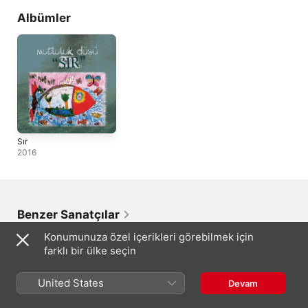
Albümler
Sır
2016
Benzer Sanatçılar
Konumunuza özel içerikleri görebilmek için
farklı bir ülke seçin
United States
Devam
Aleksandra
Ezginin Günlüğü
Bergüzar Korel
İncesaz
A