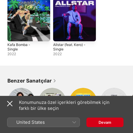
Kafa Bomba -
Allstar (feat. Kero) -
Single
Single
2022
2022
Benzer Sanatçılar
Konumunuza özel içerikleri görebilmek için
farklı bir ülke seçin
The Ringo Jets
أحمد كوجر
Dengbêj Kerem
Wizard of
United States
Devam
Loneliness