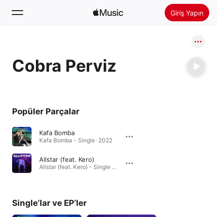
Giriş Yapın
Ara
Cobra Perviz
Ana Sayfa
Yeni
Apple Music’i Yükle
Popüler Parçalar
Radyo
Kafa Bomba
Kafa Bomba - Single · 2022
Allstar (feat. Kero)
Allstar (feat. Kero) - Single · 2022
Single’lar ve EP’ler