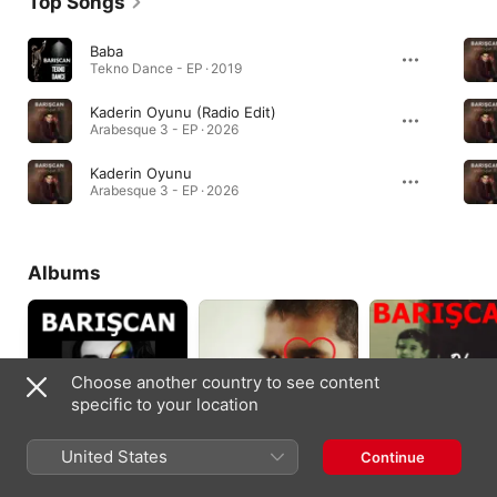
Top Songs
Baba
Tekno Dance - EP · 2019
Kaderin Oyunu (Radio Edit)
Arabesque 3 - EP · 2026
Kaderin Oyunu
Arabesque 3 - EP · 2026
Albums
Choose another country to see content
specific to your location
United States
Continue
Bir Özel İnsan
Aşk
O'nun Adı Yaşar
2023
2022
2021