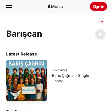
Sign In
Search
Barışcan
Home
New
Install Apple Music
Latest Release
Radio
1 JUN 2026
Barış Çağrısı - Single
1 song