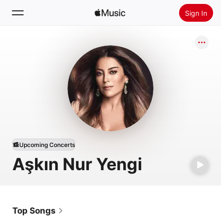
Sign In
Search
Home
New
Install Apple Music
Radio
Upcoming Concerts
Aşkın Nur Yengi
Top Songs