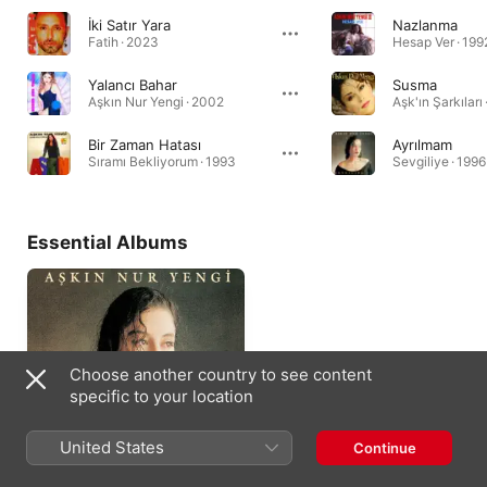
İki Satır Yara
Nazlanma
Fatih · 2023
Hesap Ver · 199
Yalancı Bahar
Susma
Aşkın Nur Yengi · 2002
Aşk'ın Şarkıları
Bir Zaman Hatası
Ayrılmam
Sıramı Bekliyorum · 1993
Sevgiliye · 1996
Essential Albums
Choose another country to see content
specific to your location
United States
Continue