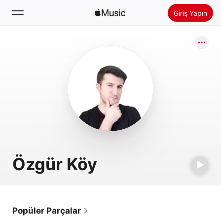
Giriş Yapın
Ara
Ana Sayfa
Yeni
Apple Music’i Yükle
Radyo
Özgür Köy
Popüler Parçalar