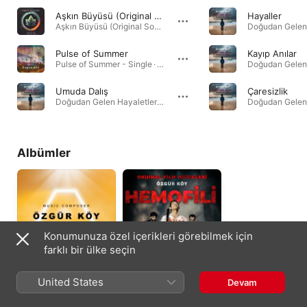
Aşkın Büyüsü (Original Soundtrack)
Hayaller
Aşkın Büyüsü (Original Soundtrack) - Single · 2024
Pulse of Summer
Kayıp Anılar
Pulse of Summer - Single · 2024
Umuda Dalış
Çaresizlik
Doğudan Gelen Hayaletler (Orijinal Film Müzikleri) - EP · 2024
Albümler
Konumunuza özel içerikleri görebilmek için
farklı bir ülke seçin
Karışık Temalar
Hemofili (Original
United States
Devam
(Original
Soundtrack)
Soundtrack)
2023
2022