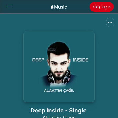
Giriş Yapın
Ara
Ana Sayfa
Yeni
Apple Music’i Yükle
Radyo
Deep Inside - Single
Alaattin Çağıl