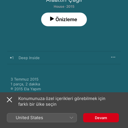
House · 2015
Önizleme
1
Deep Inside
3 Temmuz 2015

1 parça, 2 dakika

℗ 2015 Ela Yapım
Konumunuza özel içerikleri görebilmek için
farklı bir ülke seçin
Türkiye (Türkçe)
English (UK)
United States
Devam
Telif Hakkı © 2026
Apple Inc.
Tüm hakları saklıdır.