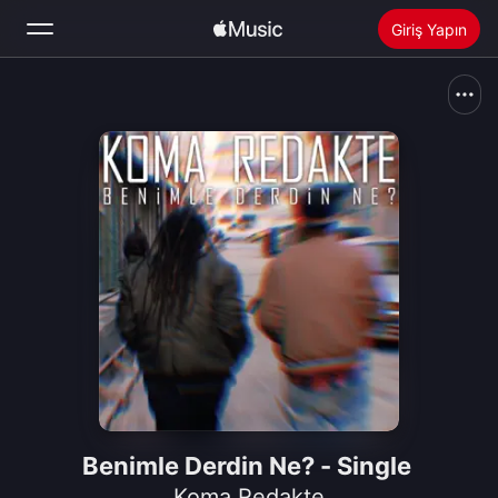
Giriş Yapın
Ara
Ana Sayfa
Yeni
Apple Music’i Yükle
Radyo
Benimle Derdin Ne? - Single
Koma Redakte