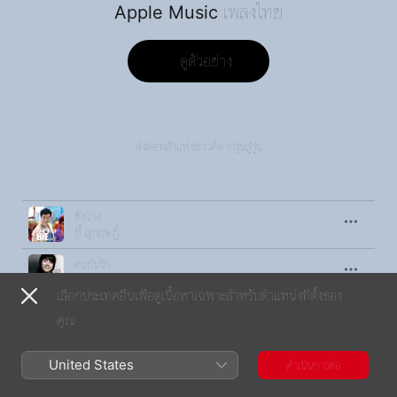
Apple Music เพลงไทย
ดูตัวอย่าง
ส่งต่อพลังแห่งซาวด์จากรุ่นสู่รุ่น
เพลง
เวลา
ยังว่าง
บี้ สุกฤษฎิ์
คนมันรัก
ไอซ์ ศรัณยู
เลือกประเทศอื่นเพื่อดูเนื้อหาเฉพาะสำหรับตำแหน่งที่ตั้งของ
ชอบก็จีบ
คุณ
ริท เรืองฤทธิ์
You
United States
ดำเนินการต่อ
กอล์ฟ & ไมค์