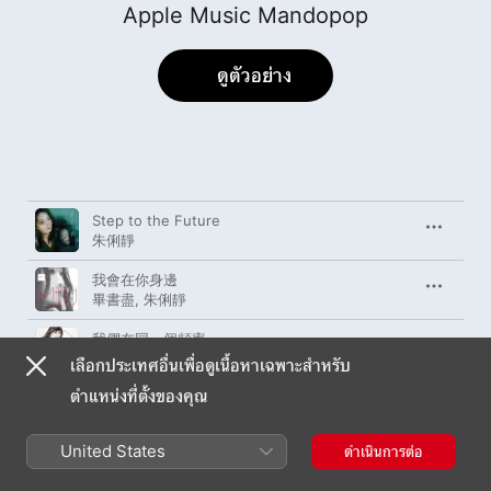
Apple Music Mandopop
ดูตัวอย่าง
เพลง
เวลา
Step to the Future
朱俐靜
我會在你身邊
畢書盡
,
朱俐靜
我們在同一個頻率
朱俐靜
เลือกประเทศอื่นเพื่อดูเนื้อหาเฉพาะสำหรับ
ตำแหน่งที่ตั้งของคุณ
The Real Me
朱俐靜
United States
ดำเนินการต่อ
我的小生活
朱俐靜