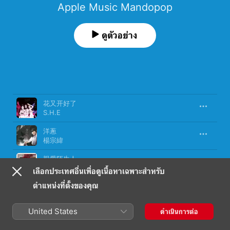
Apple Music Mandopop
ดูตัวอย่าง
เพลง
เวลา
花又开好了
S.H.E
洋蔥
楊宗緯
親愛陌生人
丁噹
เลือกประเทศอื่นเพื่อดูเนื้อหาเฉพาะสำหรับ
ตำแหน่งที่ตั้งของคุณ
可樂戒指
梁靜茹
United States
ดำเนินการต่อ
花火
丁噹
,
五月天 阿信