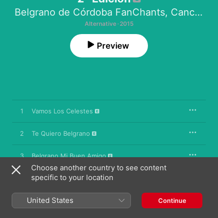
Belgrano de Córdoba FanChants
,
Canciones del Club Atlético Belgrano
Alternative · 2015
Preview
1
Vamos Los Celestes
2
Te Quiero Belgrano
3
Belgrano Mi Buen Amigo
Choose another country to see content
specific to your location
4
Vamos Belgrano
United States
5
Como Explicar
Continue