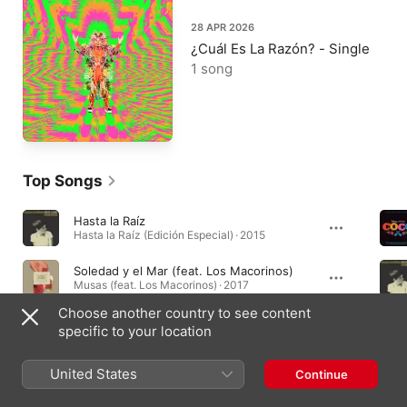
28 APR 2026
¿Cuál Es La Razón? - Single
1 song
Top Songs
Hasta la Raíz
Hasta la Raíz (Edición Especial) · 2015
Soledad y el Mar (feat. Los Macorinos)
Musas (feat. Los Macorinos) · 2017
Choose another country to see content
Mi manera de querer
specific to your location
De Todas las Flores · 2022
United States
Continue
Essential Albums