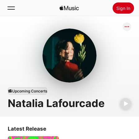
Sign In
Search
Home
New
Install Apple Music
Radio
Upcoming Concerts
Natalia Lafourcade
Latest Release