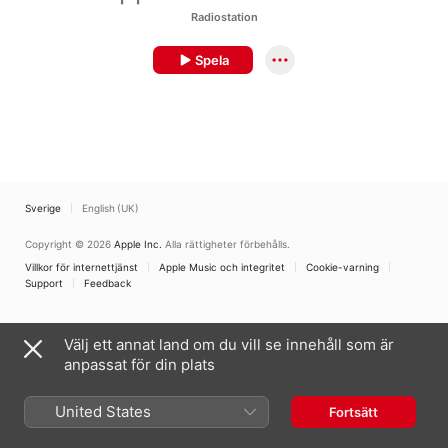
Radiostation
Spela
Sverige
English (UK)
Copyright © 2026
Apple Inc.
Alla rättigheter förbehålls.
Villkor för internettjänst
Apple Music och integritet
Cookie-varning
Support
Feedback
Välj ett annat land om du vill se innehåll som är
anpassat för din plats
United States
Fortsätt