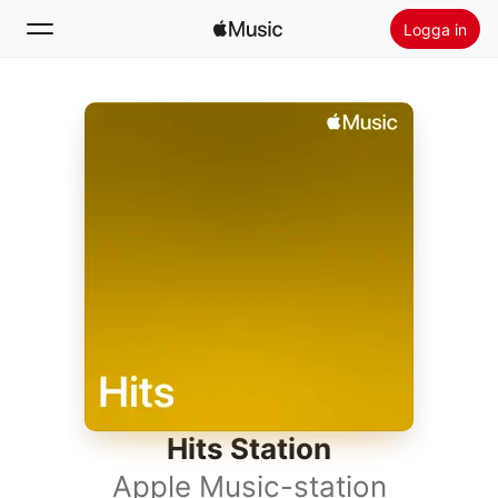
Logga in
Sök
Hem
Nytt
Installera Apple Music
Radio
Hits Station
Apple Music-station