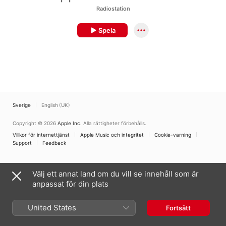
Radiostation
Spela
Sverige
English (UK)
Copyright © 2026
Apple Inc.
Alla rättigheter förbehålls.
Villkor för internettjänst
Apple Music och integritet
Cookie-varning
Support
Feedback
Välj ett annat land om du vill se innehåll som är
anpassat för din plats
United States
Fortsätt