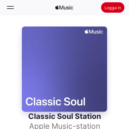
Logga in
Sök
Hem
Nytt
Installera Apple Music
Radio
Classic Soul Station
Apple Music-station