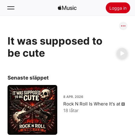
Logga in
Sök
It was supposed to
Hem
be cute
Nytt
Installera Apple Music
Radio
Senaste släppet
8 APR. 2026
Rock N Roll Is Where It's at
18 låtar