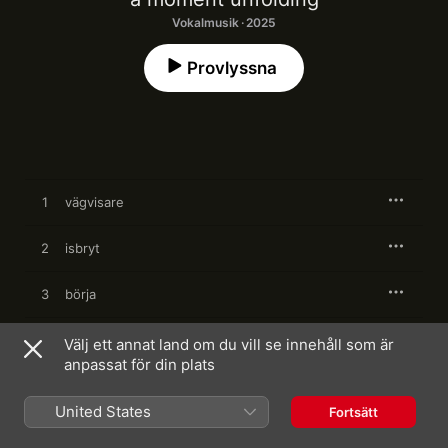
Vokalmusik · 2025
Provlyssna
1
vägvisare
2
isbryt
3
börja
4
night & day
Välj ett annat land om du vill se innehåll som är
anpassat för din plats
United States
Fortsätt
31 januari 2025

4 låtar, 27 minuter
