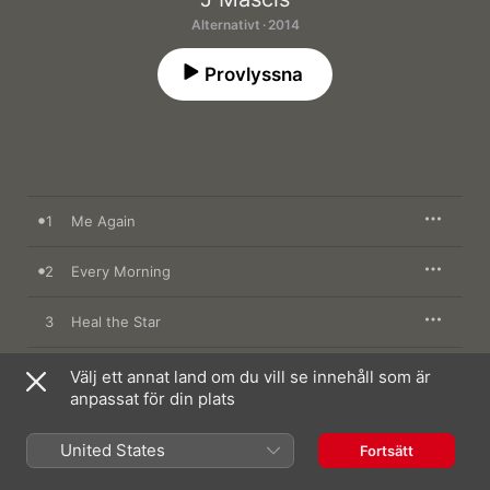
Alternativt · 2014
Provlyssna
1
Me Again
2
Every Morning
3
Heal the Star
4
Wide Awake
Välj ett annat land om du vill se innehåll som är
anpassat för din plats
5
Stumble
United States
Fortsätt
6
And Then