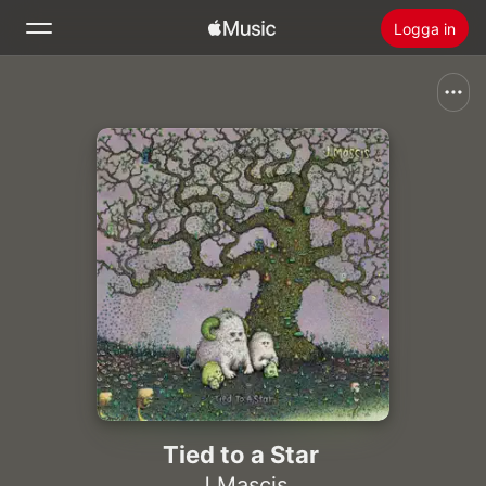
Logga in
Sök
Hem
Nytt
Installera Apple Music
Radio
Tied to a Star
J Mascis