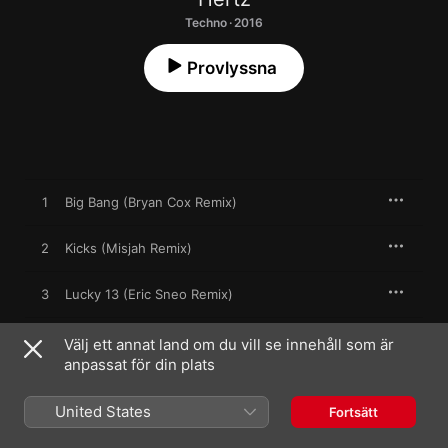
Techno · 2016
Provlyssna
1
Big Bang (Bryan Cox Remix)
2
Kicks (Misjah Remix)
3
Lucky 13 (Eric Sneo Remix)
4
Tripping (DJ Preach Remix)
Välj ett annat land om du vill se innehåll som är
anpassat för din plats
United States
Fortsätt
15 juli 2016

4 låtar, 23 minuter
