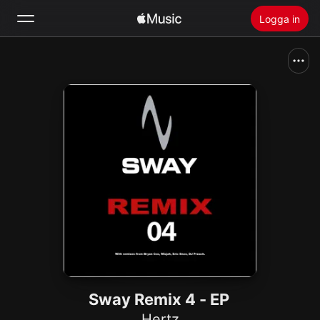
Logga in
Sök
Hem
Nytt
Installera Apple Music
Radio
Sway Remix 4 - EP
Hertz