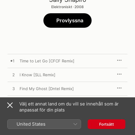
Elektroniskt · 2008
Provlyssna
1
Time to Let Go [CFCF Remix]
2
I Know [SLL Remix]
3
Find My Ghost [Dntel Remix]
4
Skating In the Moonshine [Solvent Remix]
Välj ett annat land om du vill se innehåll som är
anpassat för din plats
5
I'll Be By Your Side [Russian Futurists Remix]
United States
Fortsätt
6
Time to Let Go [Spitzer Remix]