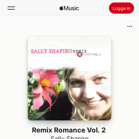
Logga in
Sök
Hem
Nytt
Installera Apple Music
Radio
Remix Romance Vol. 2
Sally Shapiro