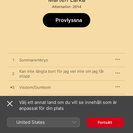
Alternativt · 2014
Provlyssna
1
Sommarembryo
Kan inte längta bort för jag vet inte om jag får
2
stopp
3
Visdom/Dumbom
4
Håller mig till dig
Välj ett annat land om du vill se innehåll som är
anpassat för din plats
5
Speciellt
United States
Fortsätt
6
Under tiden i Jättendal