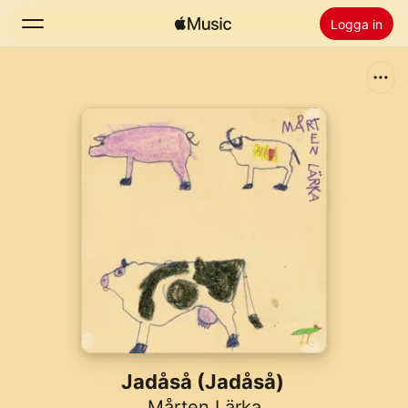
Logga in
Sök
Hem
Nytt
Installera Apple Music
Radio
Jadåså (Jadåså)
Mårten Lärka