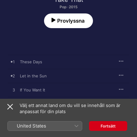
Pop · 2015
Provlyssna
1
These Days
2
Let in the Sun
3
If You Want It
4
Lovelife
Välj ett annat land om du vill se innehåll som är
anpassat för din plats
5
Portrait
United States
Fortsätt
6
Higher Than Higher