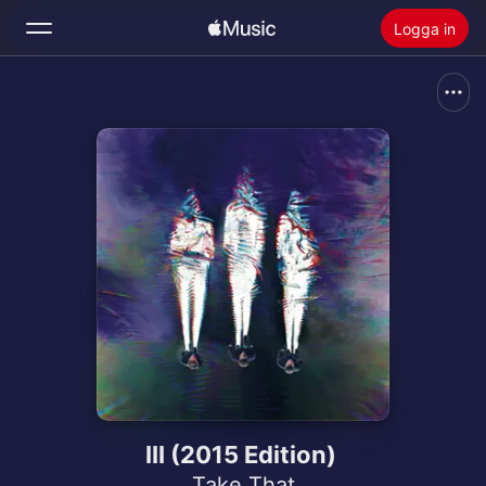
Logga in
Sök
Hem
Nytt
Installera Apple Music
Radio
III (2015 Edition)
Take That