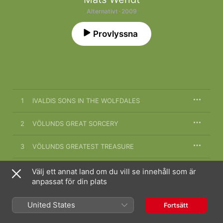
Alternativt · 2009
Provlyssna
1
IVALDIS SONS IN THE WOLFDALES
2
VÖLUNDS GREAT SORCERY
3
VÖLUNDS GREATEST TREASURE
4
DECLINE OF THE WORLD
Välj ett annat land om du vill se innehåll som är
anpassat för din plats
5
SWANMAIDENS IN WOLFSDALE
United States
Fortsätt
6
MIGRATION FROM THE NORTH