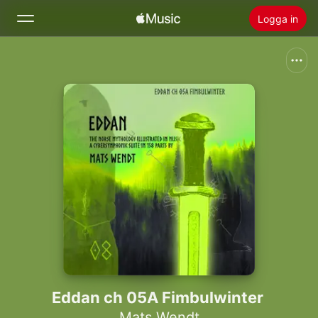
Logga in
Sök
Hem
Nytt
Installera Apple Music
Radio
Eddan ch 05A Fimbulwinter
Mats Wendt