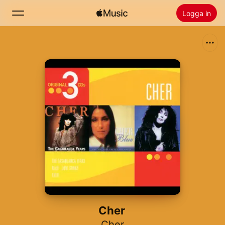
Logga in
Sök
Hem
Nytt
Installera Apple Music
Radio
Cher
Cher