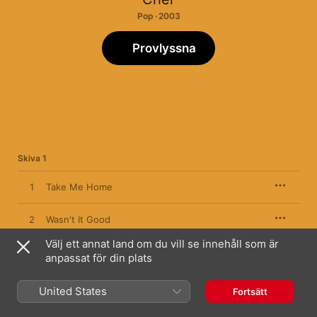
Pop · 2003
Provlyssna
Skiva 1
1
Take Me Home
2
Wasn't It Good
Välj ett annat land om du vill se innehåll som är
3
Say The Word
anpassat för din plats
4
Happy Was The Day We Met
United States
Fortsätt