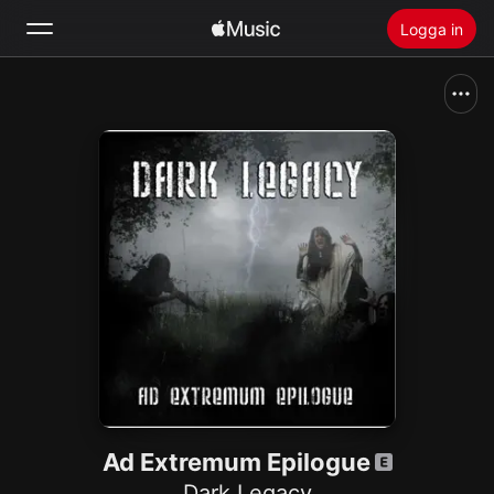
Logga in
Sök
Hem
Nytt
Installera Apple Music
Radio
Ad Extremum Epilogue
Dark Legacy