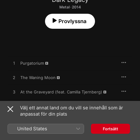
Metal · 2014
Provlyssna
1
Purgatorium
2
The Waning Moon
3
At the Graveyard (feat. Camilla Tjernberg)
4
Sustain Until It Dies
Välj ett annat land om du vill se innehåll som är
anpassat för din plats
5
A Dark and Horrible Night
United States
Fortsätt
6
Wolf Moon