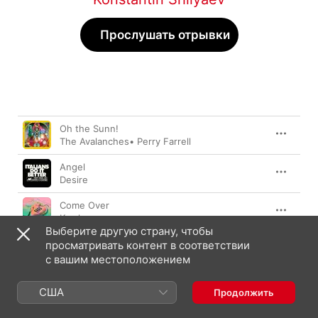
Прослушать отрывки
Песня
Длительнос
Oh the Sunn!
The Avalanches
•
Perry Farrell
Angel
Desire
Come Over
Kowloon
Выберите другую страну, чтобы
Warp
просматривать контент в соответствии
New Musik
с вашим местоположением
Mushroom Abolitionist
США
Продолжить
Vegyn