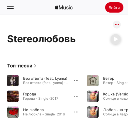
Войти
Поиск
Stereoлюбовь
Главная
Радио
Установить Apple Music
Топ-песни
Без ответа (feat. Lyama)
Ветер
Без ответа (feat. Lyama) - Single · 2015
Ветер - Single 
Города
Кошка (Versi
Города - Single · 2017
Солнце в ладон
Не любила
Не любила - Single · 2016
Солнце в ладон