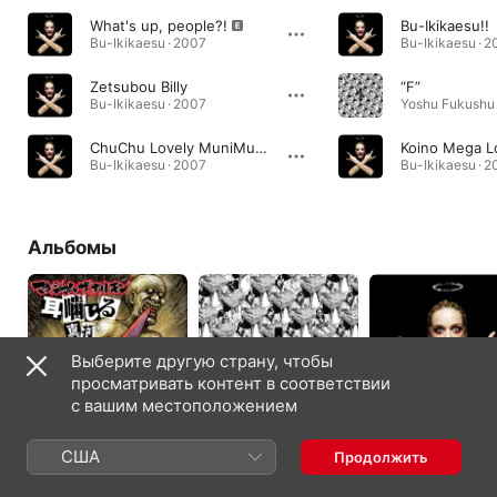
What's up, people?!
Bu-Ikikaesu!!
Bu-Ikikaesu · 2007
Bu-Ikikaesu · 
Zetsubou Billy
“F”
Bu-Ikikaesu · 2007
Yoshu Fukushu 
ChuChu Lovely MuniMuni MuraMura PrinPrin Boron Nururu ReroRero
Koino Mega L
Bu-Ikikaesu · 2007
Bu-Ikikaesu · 
Альбомы
Выберите другую страну, чтобы
просматривать контент в соответствии
с вашим местоположением
Mimikajiru
Yoshu Fukushu
Bu-Ikikaesu
США
Продолжить
Shin'uchi
2013
2007
2015