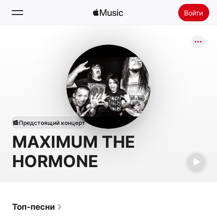
Войти
Поиск
Главная
Радио
Установить Apple Music
Предстоящий концерт
MAXIMUM THE
HORMONE
Топ-песни