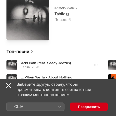
27 МАР. 2026 Г.
Tahlia
Песен: 6
Топ-песни
Acid Bath (feat. Seedy Jeezus)
Tahlia · 2026
… When We Talk About Nothing
Tahlia · 2026
Выберите другую страну, чтобы
просматривать контент в соответствии
Jill & Jack Shit
с вашим местоположением
Tahlia · 2026
США
Продолжить
Альбомы