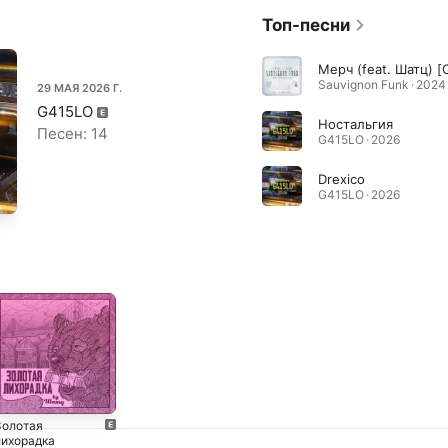
Топ-песни
Мерч (feat. Шатц) [
Sauvignon Funk · 2024
29 МАЯ 2026 Г.
G415LO
Ностальгия
Песен: 14
G415LO · 2026
Drexico
G415LO · 2026
Золотая
лихорадка