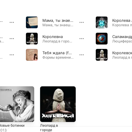
дом быть (feat. Хелависа)
Мама, ты знаешь… (feat. Глобалис)
Королева 
Мама, ты знаешь… - Single · 2017
рекрасный старый дом
Королевна
Прекрасный старый дом - Single · 2022
Леопард в городе · 2009
Тебя ждала (feat. Хелависа)
опард в городе · 2009
Формы времени · 2008
Новые ботинки
Леопард в
городе
2013