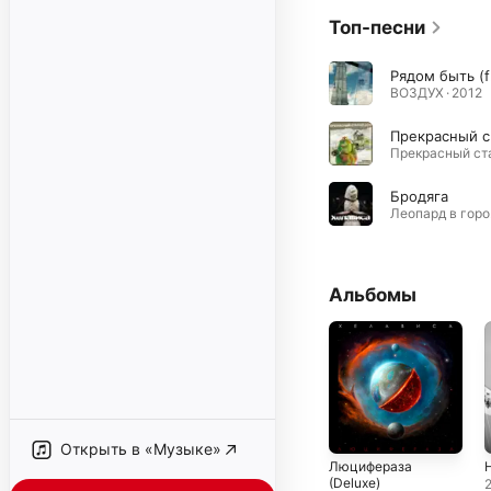
Топ-песни
Ря
ВОЗДУХ · 2012
П
Бродяга
Ле
Альбомы
Открыть в «Музыке»
Люцифераза
(Deluxe)