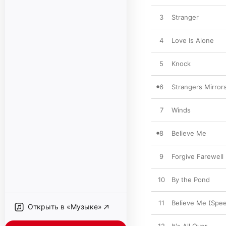
3
Stranger
4
Love Is Alone
5
Knock
6
Strangers Mirror
7
Winds
8
Believe Me
9
Forgive Farewell
10
By the Pond
11
Believe Me (Spee
Открыть в «Музыке»