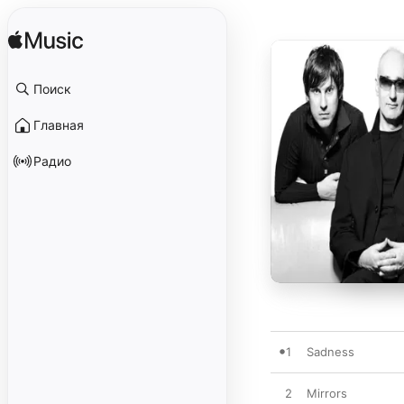
Поиск
Главная
Радио
1
Sadness
2
Mirrors