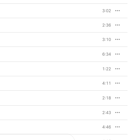
3:02
2:36
3:10
6:34
1:22
4:11
2:18
2:43
4:46