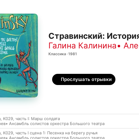
Стравинский: Истори
Галина Калинина
•
Але
Классика · 1981
Прослушать отрывки
, K029, часть I: Марш солдата
рев
•
Ансамбль солистов оркестра Большого театра
 K029, часть I сцена 1: Песенка на берегу ручья
рев
•
Ансамбль солистов оркестра Большого театра