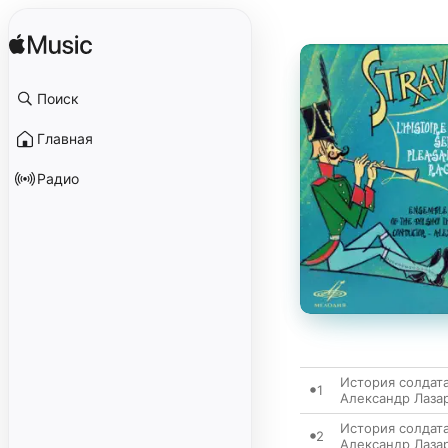
Поиск
Главная
Радио
История солдата
1
Александр Лаза
История солдата,
2
Александр Лаза