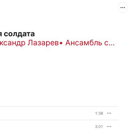
я солдата
ксандр Лазарев
•
Ансамбль солистов оркестра Большого театра
1:38
3:01