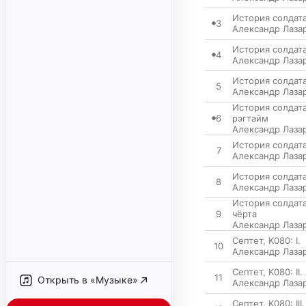
История солдата,
3
Александр Лаза
История солдата
4
Александр Лаза
История солдата
5
Александр Лаза
История солдата,
6
рэгтайм
Александр Лаза
История солдата,
7
Александр Лаза
История солдата
8
Александр Лаза
История солдата
9
чёрта
Александр Лаза
Септет, K080: I.
10
Александр Лаза
Септет, K080: II
11
Открыть в «Музыке»
Александр Лаза
Септет, K080: III