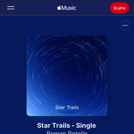
Войти
Поиск
Главная
Радио
Установить Apple Music
Star Trails - Single
Roman Petelin