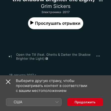
Single
Grim Sickers
Электроника · 2017
Прослушать отрывки
Open the Till (feat. Ghetts & Darker the Shadow
1
Brighter the Light)
18 августа 2017 г.

1 песня, 2 мин.

Выберите другую страну, чтобы
℗ 2017 Last Gang Records Inc./ Mike Skinner Ltd.
просматривать контент в соответствии
с вашим местоположением
МУЗЫКАЛЬНЫЙ ЛЕЙБЛ
Last Gang Records
США
Продолжить