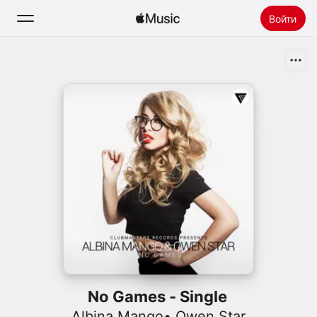
Войти
Поиск
Главная
Радио
Установить Apple Music
No Games - Single
Albina Mango
•
Owen Star