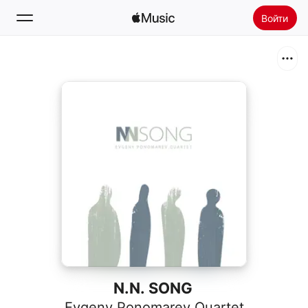
Войти
Поиск
Главная
Радио
Установить Apple Music
N.N. SONG
Evgeny Ponomarev Quartet