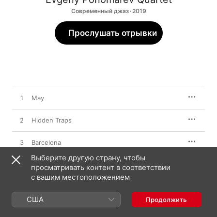
Современный джаз · 2019
Прослушать отрывки
1
May
2
Hidden Traps
3
Barcelona
Выберите другую страну, чтобы
4
Art of Silence
просматривать контент в соответствии
с вашим местоположением
5
No Hard Feelings
США
Продолжить
6
N.N. Song