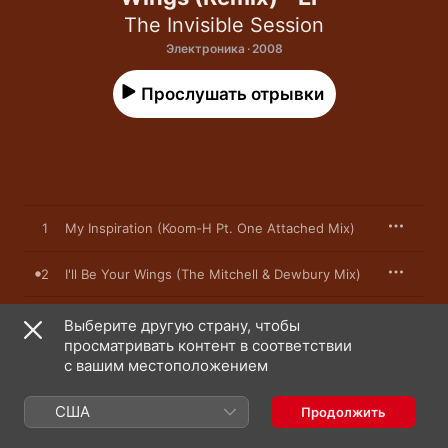
The Invisible Session
Электроника · 2008
Прослушать отрывки
1
My Inspiration (Koom-H Pt. One Attached Mix)
2
I'll Be Your Wings (The Mitchell & Dewbury Mix)
Выберите другую страну, чтобы
просматривать контент в соответствии
18 марта 2008 г.

с вашим местоположением
Песен: 2, 13 мин.

℗ 2008 Schema Records
США
Продолжить