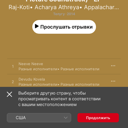
Raj-Koti
•
Acharya Athreya
•
Appalacharya
Телугу · 2014
Прослушать отрывки
Neeve Neeve
1
Разные исполнители
•
Разные исполнители
Devudu Kovela
2
Разные исполнители
•
Разные исполнители
Выберите другую страну, чтобы
Yekkadi Korada
3
просматривать контент в соответствии
Разные исполнители
с вашим местоположением
Santhosham
4
Разные исполнители
•
Разные исполнители
США
Продолжить