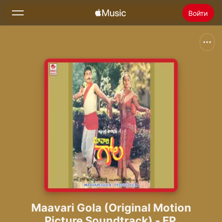
Войти
Поиск
Главная
Радио
Установить Apple Music
Maavari Gola (Original Motion
Picture Soundtrack) - EP