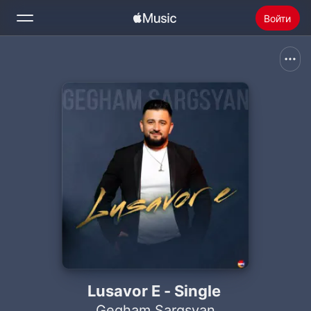
Войти
Поиск
Главная
Радио
Установить Apple Music
Lusavor E - Single
Gegham Sargsyan