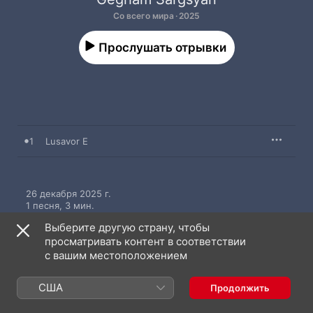
Со всего мира · 2025
Прослушать отрывки
1
Lusavor E
26 декабря 2025 г.

1 песня, 3 мин.

℗ 2025 NPC under exclusive license from ZvukM
Выберите другую страну, чтобы
просматривать контент в соответствии
с вашим местоположением
США
Продолжить
Gegham Sargsyan: еще