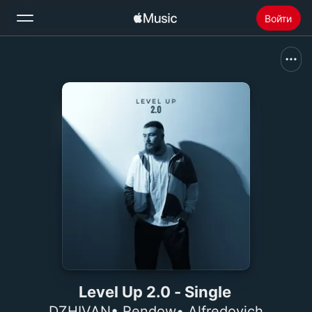
Войти
Поиск
Главная
Радио
Установить Apple Music
Level Up 2.0 - Single
DZHIVAN
•
Rendow
•
Alfredovich