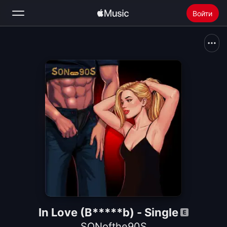
Войти
Поиск
Главная
Радио
Установить Apple Music
In Love (B*****b) - Single
SONofthe90S